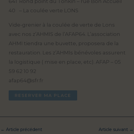
641
Rond point du Tonkin – rue Bon Accueil
40
– La coulée verte LONS
Vide-grenier à la coulée de verte de Lons
avec nos z’AHMIS de l’AFAP64. L’association
AHMI tiendra une buvette, proposera de la
restauration. Les z’AHMIs bénévoles assurent
la logistique ( mise en place, etc). AFAP – 05
59 62 10 92
afap64@sfr.fr
RESERVER MA PLACE
←
Article précédent
Article suivant
→