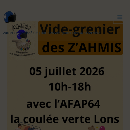
Aller
au
contenu
Accueil
Non classé
05 juillet 2026 vide-grenier Lons avec l’AFAP64