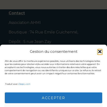
Contact
Association AHMI
Boutique : 74 Rue Emile Guichenné,
Dépôt : 5 rue Jean Zay
64000 Pau
Gestion du consentement
Tel : 0607952564
Afin de vous offrir la meilleure expérience possible, nous utilisons des technologies telles
que les cookies pour stocker et/ou accéder aux informations relatives à votre appareil. En
acceptant ces technologies, vous nous autorisez à traiter des données telles que votre
Mail :
association.ahmi@gmail.com
comportement de navigation ou vos identifiants uniques sur ce site. Le refus ou le retrait
de votre consentement peut avoir un impact négatif sur certaines fonctionnalités.
Ils parlent de nous : Articles de presse !!
Traduit avec
DeepL.com
Politique de cookies (UE)
politique de confidentialité
Mentions légales
ACCEPTER
Formulaire-contact