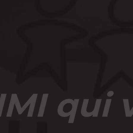
MI qui 