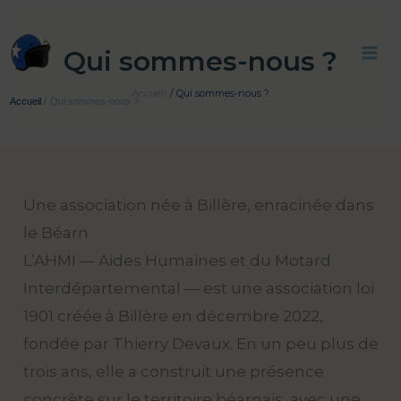
Aller
au
Qui sommes-nous ?
contenu
Accueil
Qui sommes-nous ?
Accueil
Qui sommes-nous ?
Une association née à Billère, enracinée dans
le Béarn
L’AHMI — Aides Humaines et du Motard
Interdépartemental — est une association loi
1901 créée à Billère en décembre 2022,
fondée par Thierry Devaux. En un peu plus de
trois ans, elle a construit une présence
concrète sur le territoire béarnais, avec une