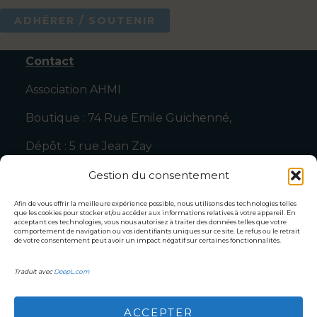
ADHÉRER / SOUTENIR
Contact
Association AHMI
Boutique : 74 Rue Emile Guichenné,
Dépôt : 5 rue Jean Zay
64000 Pau
Gestion du consentement
Tel : 0607952564
Afin de vous offrir la meilleure expérience possible, nous utilisons des technologies telles
que les cookies pour stocker et/ou accéder aux informations relatives à votre appareil. En
acceptant ces technologies, vous nous autorisez à traiter des données telles que votre
Mail :
association.ahmi@gmail.com
comportement de navigation ou vos identifiants uniques sur ce site. Le refus ou le retrait
de votre consentement peut avoir un impact négatif sur certaines fonctionnalités.
Ils parlent de nous : Articles de presse !!
Traduit avec
DeepL.com
Politique de cookies (UE)
politique de confidentialité
Mentions légales
ACCEPTER