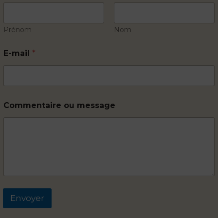
Prénom
Nom
E-mail
*
o
Commentaire ou message
u
m
e
s
s
a
g
e
*
Envoyer