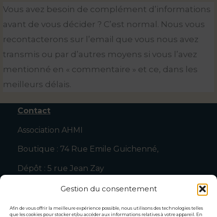
Vous avez besoin de complément d’informations
avant de vous décider ? C’est normal. Nous vous
recontacterons sur l’email que vous nous avez
transmis ou par d’autres moyens si vous l’avez
mentionné en « commentaire » et ce, dans les
meilleurs délais.
Contact
Association AHMI
Boutique : 74 Rue Emile Guichenné,
Dépôt : 5 rue Jean Zay
64000 Pau
Gestion du consentement
Tel : 0607952564
Afin de vous offrir la meilleure expérience possible, nous utilisons des technologies telles
que les cookies pour stocker et/ou accéder aux informations relatives à votre appareil. En