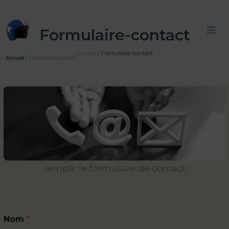
Aller
au
Formulaire-contact
contenu
Accueil
Formulaire-contact
Accueil
Formulaire-contact
remplir le formulaire de contact
Nom
*