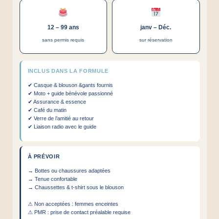
12 – 99 ans
janv – Déc.
sans permis requis
sur réservation
INCLUS DANS LA FORMULE
✔ Casque & blouson &gants fournis
✔ Moto + guide bénévole passionné
✔ Assurance & essence
✔ Café du matin
✔ Verre de l’amitié au retour
✔ Liaison radio avec le guide
À PRÉVOIR
→ Bottes ou chaussures adaptées
→ Tenue confortable
→ Chaussettes & t-shirt sous le blouson
⚠ Non acceptées : femmes enceintes
⚠ PMR : prise de contact préalable requise