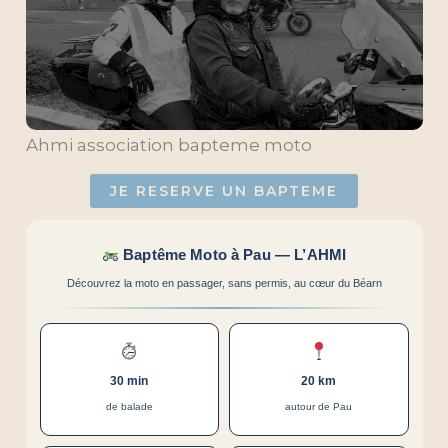
Ahmi association bapteme moto
JE RESERVE UN BAPTEME
Baptême Moto à Pau — L’AHMI
Découvrez la moto en passager, sans permis, au cœur du Béarn
30 min
20 km
de balade
autour de Pau