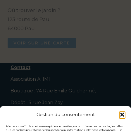
Où trouver le jardin ?
123 route de Pau
64000 Pau
VOIR SUR UNE CARTE
Contact
Association AHMI
Boutique : 74 Rue Emile Guichenné,
Dépôt : 5 rue Jean Zay
64000 Pau
Gestion du consentement
Tel : 0607952564
Afin de vous offrir la meilleure expérience possible, nous utilisons des technologies telles
que les cookies pour stocker et/ou accéder aux informations relatives à votre appareil. En