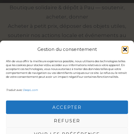
Boutique solidaire & dépôt à Pau — soutenir,
acheter, donner
Acheter à petit prix, déposer des objets utiles,
soutenir nos actions locale et événements au
service des associations.
Gestion du consentement
VENIR A LA BOUTIQUE
Afin de vous offrir la meilleure expérience possible, nous utilisons des technologies telles
que les cookies pour stocker et/ou accéder aux informations relatives à votre appareil. En
L:14-18h
M.au v : 10–18h
S:10-18H
acceptant ces technologies, vous nous autorisez à traiter des données telles que votre
comportement de navigation ou vos identifiants uniques sur ce site. Le refus ou le retrait
de votre consentement peut avoir un impact négatif sur certaines fonctionnalités.
r.E.Guichenné
0607952564
Traduit avec
DeepL.com
DONNER / DEPOSER
ACCEPTER
ce qu’on accepte
5 rue Jean Zay
REFUSER
0607952564